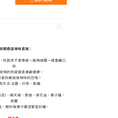
BUY NOW
挑戰極度辣味首選｜
，吃起來不會像是一般辣椒醬一樣重鹹口
味
受辣的快感還能兼顧健康。
喜愛挑戰極度辣味的您唷！
用方法:沾醬、炒菜、配飯
基改)、朝天椒、蔥頭、葵花油、椰子糖、
食鹽
溫，開封後需冷藏並緊密封罐。