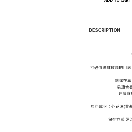
ADD TO CART
DESCRIPTION
｜
打破傳統辣椒醬的口感
讓你在享
最適合
建議食
原料成份：芥花油(非
保存方式:常