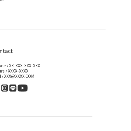
ntact
ne / XX-XXX-XXX-XXX
rs / XXXX-XXXX
l / XXX@XXXX.COM