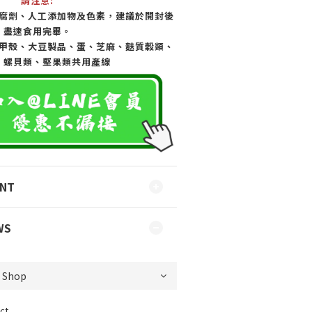
請注意:
腐劑、人工添加物及色素，建議於開封後
盡速食用完畢。
甲殼、大豆製品、蛋、芝麻、麩質穀類、
、螺貝類、堅果類共用產線
ENT
WS
ct