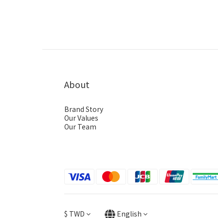
About
Brand Story
Our Values
Our Team
$
TWD
English