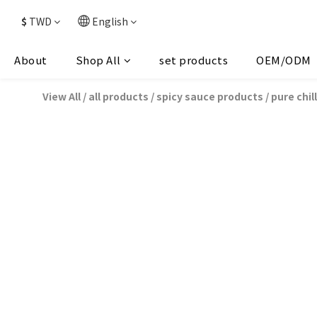
$
TWD
English
About
Shop All
set products
OEM/ODM
View All
/
all products
/
spicy sauce products
/
pure chil